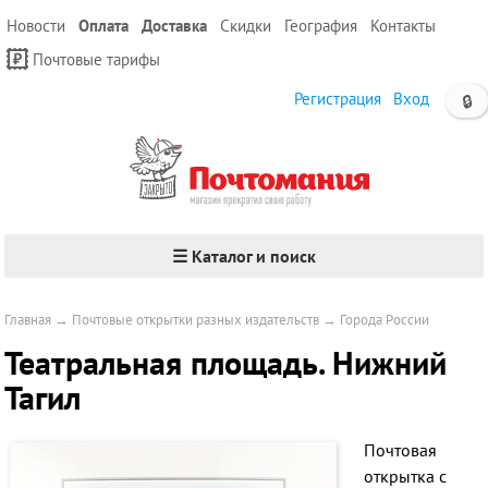
Новости
Оплата
Доставка
Скидки
География
Контакты
Почтовые тарифы
Регистрация
Вход
🔒
☰ Каталог и поиск
Главная
→
Почтовые открытки разных издательств
→
Города России
Театральная площадь. Нижний
Тагил
Почтовая
открытка с