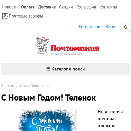
Новости
Оплата
Доставка
Скидки
География
Контакты
Почтовые тарифы
Регистрация
Вход
🔒
☰ Каталог и поиск
Главная
→
Архив Почтомании
С Новым Годом! Теленок
Новогодняя
почтовая
открытка