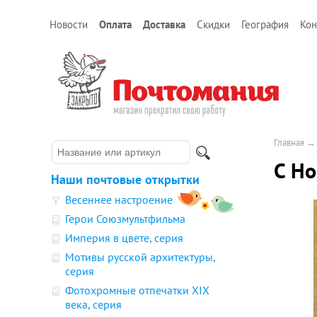
Новости
Оплата
Доставка
Скидки
География
Кон
Главная
С Но
Наши почтовые открытки
Весеннее настроение
Герои Союзмультфильма
Империя в цвете, серия
Мотивы русской архитектуры,
серия
Фотохромные отпечатки XIX
века, серия