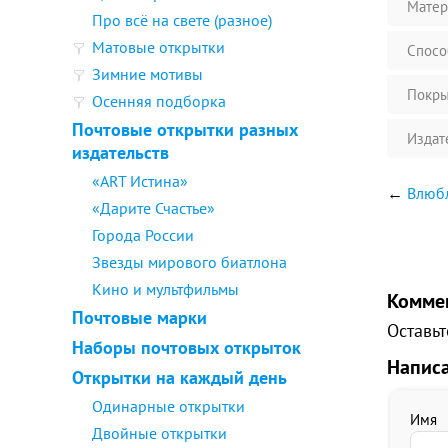
Матер
Про всё на свете (разное)
Матовые открытки
Спосо
Зимние мотивы
Покры
Осенняя подборка
Почтовые открытки разных
Издат
издательств
«ART Истина»
←
Влюб
«Дарите Счастье»
Города России
Звезды мирового биатлона
Кино и мультфильмы
Комме
Почтовые марки
Оставьт
Наборы почтовых открыток
Напис
Открытки на каждый день
Одинарные открытки
Имя
Двойные открытки