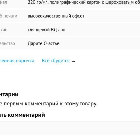
иал
220 гр/м², полиграфический картон с шероховатым о
б печати
высококачественный офсет
тие
глянцевый ВД лак
ельство
Дарите Счастье
ленная парочка
Всё сбудется
→
нтарии
е первым комментарий к этому товару.
ать комментарий