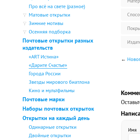
Матер
Про всё на свете (разное)
Матовые открытки
Спосо
Зимние мотивы
Покры
Осенняя подборка
Почтовые открытки разных
Издат
издательств
«ART Истина»
←
Новог
«Дарите Счастье»
Города России
Звезды мирового биатлона
Кино и мультфильмы
Комме
Почтовые марки
Оставьт
Наборы почтовых открыток
Напис
Открытки на каждый день
Одинарные открытки
Имя
Двойные открытки