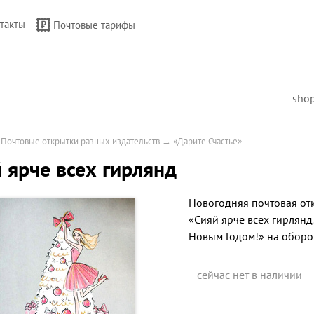
такты
Почтовые тарифы
sho
→
Почтовые открытки разных издательств
→
«Дарите Счастье»
 ярче всех гирлянд
Новогодняя почтовая от
«Сияй ярче всех гирлянд
Новым Годом!» на оборо
сейчас нет в наличии