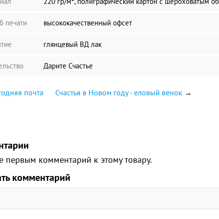
иал
220 гр/м², полиграфический картон с шероховатым о
б печати
высококачественный офсет
тие
глянцевый ВД лак
ельство
Дарите Счастье
одняя почта
Счастья в Новом году - еловый венок
→
нтарии
е первым комментарий к этому товару.
ать комментарий