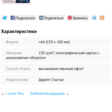
Поделиться
Поделиться
Запинить
Характеристики
Формат
≈А6 (150 х 100 мм)
Материал
220 гр/м², полиграфический картон с
шероховатым оборотом
Способ печати
высококачественный офсет
Издательство
Дарите Счастье
←
I Love You
Любимому дедушке
→