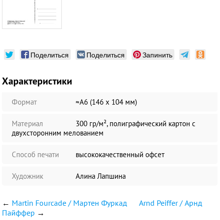
Поделиться
Поделиться
Запинить
Характеристики
Формат
≈А6 (146 х 104 мм)
Материал
300 гр/м², полиграфический картон с
двухсторонним мелованием
Способ печати
высококачественный офсет
Художник
Алина Лапшина
←
Martin Fourcade / Мартен Фуркад
Arnd Peiffer / Арнд
Пайффер
→