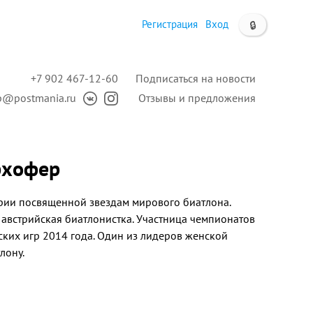
Регистрация
Вход
🔒
+7 902 467-12-60
Подписаться на новости
p@postmania.ru
Отзывы и предложения
ерхофер
ерии посвященной звездам мирового биатлона.
—
австрийская биатлонистка. Участница чемпионатов
ких игр 2014 года. Один из лидеров женской
лону.