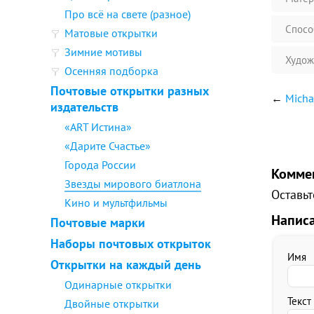
Про всё на свете (разное)
Спосо
Матовые открытки
Зимние мотивы
Худож
Осенняя подборка
Почтовые открытки разных
←
Micha
издательств
«ART Истина»
«Дарите Счастье»
Города России
Комме
Звезды мирового биатлона
Оставьт
Кино и мультфильмы
Напис
Почтовые марки
Наборы почтовых открыток
Имя
Открытки на каждый день
Одинарные открытки
Текст
Двойные открытки