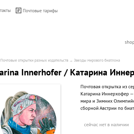
такты
Почтовые тарифы
sho
→
Почтовые открытки разных издательств
→
Звезды мирового биатлона
arina Innerhofer / Катарина Инн
Почтовая открытка из с
Катарина Иннерхофер
мира и Зимних Олимпийс
сборной Австрии по биат
сейчас нет в наличии