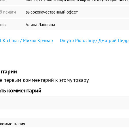
б печати
высококачественный офсет
ник
Алина Лапшина
l Krchmar / Михал Крчмар
Dmytro Pidruchny / Дмитрий Пид
нтарии
е первым комментарий к этому товару.
ать комментарий
 комментария