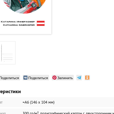
Поделиться
Поделиться
Запинить
теристики
ат
≈А6 (146 х 104 мм)
иал
300 гр/м², полиграфический картон с двухсторонним