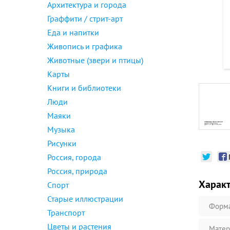
Архитектура и города
Граффити / стрит-арт
Еда и напитки
Живопись и графика
Животные (звери и птицы)
Карты
Книги и библиотеки
Люди
Маяки
Музыка
Рисунки
Россия, города
Россия, природа
Харак
Спорт
Старые иллюстрации
Форм
Транспорт
Цветы и растения
Матер