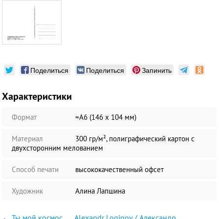
Поделиться
Поделиться
Запинить
Характеристики
Формат
≈А6 (146 х 104 мм)
Материал
300 гр/м², полиграфический картон с
двухсторонним мелованием
Способ печати
высококачественный офсет
Художник
Алина Лапшина
←
Ты мой космос
Alexandr Loginov / Александр