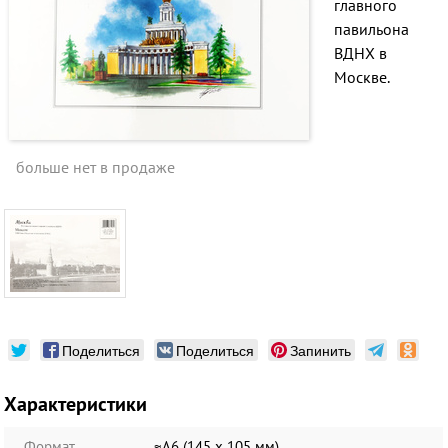
главного
павильона
ВДНХ в
Москве.
больше нет в продаже
Поделиться
Поделиться
Запинить
Характеристики
Формат
≈А6 (145 х 105 мм)