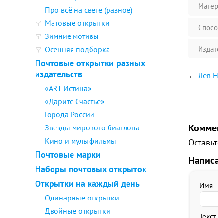
Матер
Про всё на свете (разное)
Матовые открытки
Спосо
Зимние мотивы
Осенняя подборка
Издат
Почтовые открытки разных
издательств
←
Лев Н
«ART Истина»
«Дарите Счастье»
Города России
Комме
Звезды мирового биатлона
Кино и мультфильмы
Оставьт
Почтовые марки
Напис
Наборы почтовых открыток
Открытки на каждый день
Имя
Одинарные открытки
Двойные открытки
Текст