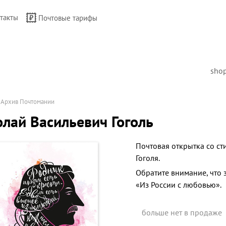
такты
Почтовые тарифы
sho
→
Архив Почтомании
лай Васильевич Гоголь
Почтовая открытка со с
Гоголя.
Обратите внимание, что 
«Из России с любовью».
больше нет в продаже