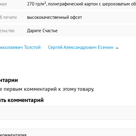
иал
270 гр/м², полиграфический картон с шероховатым о
б печати
высококачественный офсет
ельство
Дарите Счастье
иколаевич Толстой
Сергей Александрович Есенин
→
нтарии
е первым комментарий к этому товару.
ать комментарий
 комментария