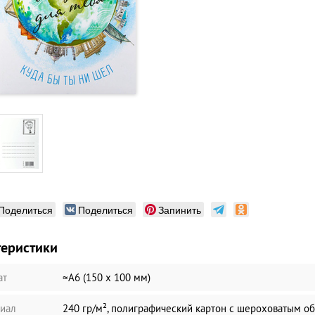
Поделиться
Поделиться
Запинить
теристики
ат
≈А6 (150 х 100 мм)
иал
240 гр/м², полиграфический картон с шероховатым о