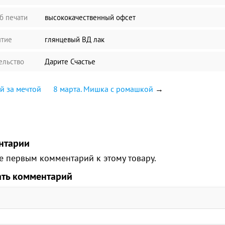
б печати
высококачественный офсет
тие
глянцевый ВД лак
ельство
Дарите Счастье
й за мечтой
8 марта. Мишка с ромашкой
→
нтарии
е первым комментарий к этому товару.
ать комментарий