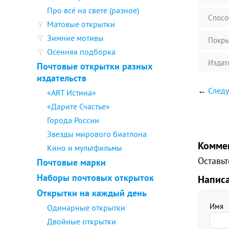
Про всё на свете (разное)
Спосо
Матовые открытки
Зимние мотивы
Покры
Осенняя подборка
Издат
Почтовые открытки разных
издательств
←
Следу
«ART Истина»
«Дарите Счастье»
Города России
Звезды мирового биатлона
Комме
Кино и мультфильмы
Оставьт
Почтовые марки
Наборы почтовых открыток
Напис
Открытки на каждый день
Имя
Одинарные открытки
Двойные открытки