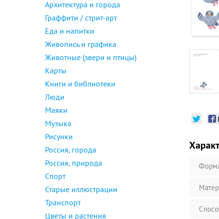
Архитектура и города
Граффити / стрит-арт
Еда и напитки
Живопись и графика
Животные (звери и птицы)
Карты
Книги и библиотеки
Люди
Маяки
Музыка
Рисунки
Харак
Россия, города
Россия, природа
Форм
Спорт
Матер
Старые иллюстрации
Транспорт
Спосо
Цветы и растения