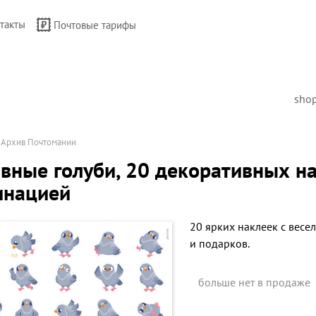
такты
Почтовые тарифы
sho
→
Архив Почтомании
вные голуби, 20 декоративных на
инацией
20 ярких наклеек с весе
и подарков.
больше нет в продаже