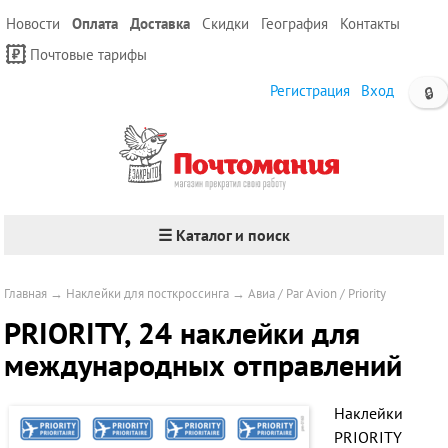
Новости
Оплата
Доставка
Скидки
География
Контакты
Почтовые тарифы
Регистрация
Вход
🔒
☰ Каталог и поиск
Главная
→
Наклейки для посткроссинга
→
Авиа / Par Avion / Priority
PRIORITY, 24 наклейки для
международных отправлений
Наклейки
PRIORITY