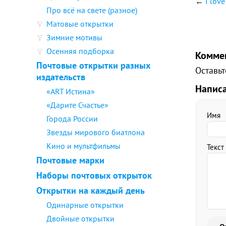
←
I lov
Про всё на свете (разное)
Матовые открытки
Зимние мотивы
Осенняя подборка
Комме
Почтовые открытки разных
Оставьт
издательств
Напис
«ART Истина»
«Дарите Счастье»
Имя
Города России
Звезды мирового биатлона
Кино и мультфильмы
Текст
Почтовые марки
Наборы почтовых открыток
Открытки на каждый день
Одинарные открытки
Двойные открытки