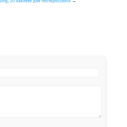
ssing, 20 наклеек для посткроссинга
→