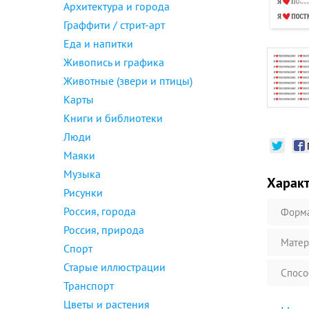
Архитектура и города
Граффити / стрит-арт
Еда и напитки
Живопись и графика
Животные (звери и птицы)
Карты
Книги и библиотеки
Люди
Маяки
Музыка
Харак
Рисунки
Россия, города
Форм
Россия, природа
Матер
Спорт
Старые иллюстрации
Спосо
Транспорт
Цветы и растения