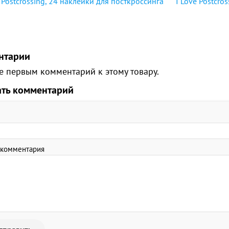
e Postcrossing, 24 наклейки для посткроссинга
I Love Postcro
нтарии
е первым комментарий к этому товару.
ать комментарий
 комментария