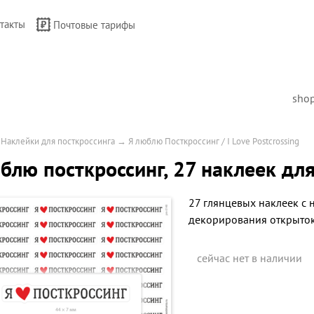
такты
Почтовые тарифы
sho
→
Наклейки для посткроссинга
→
Я люблю Посткроссинг / I Love Postcrossing
блю посткроссинг, 27 наклеек дл
27 глянцевых наклеек с 
декорирования открыток
сейчас нет в наличии