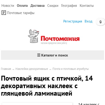
Новости
Оплата
Доставка
Скидки
География
Контакты
Почтовые тарифы
Регистрация
Вход
🔒
☰ Каталог и поиск
Главная
→
Наклейки декоративные
→
Почта и почтовые атрибуты
Почтовый ящик с птичкой, 14
декоративных наклеек с
глянцевой ламинацией
14 наклеек с