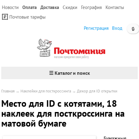
Новости
Оплата
Доставка
Скидки
География
Контакты
Почтовые тарифы
Регистрация
Вход
🔒
☰ Каталог и поиск
Главная
→
Наклейки для посткроссинга
→
Декор для ID открытки
Место для ID с котятами, 18
наклеек для посткроссинга на
матовой бумаге
Бумажные