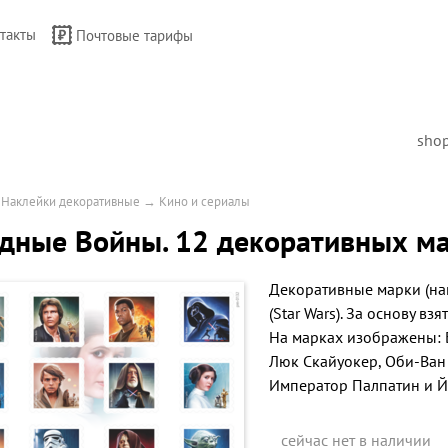
такты
Почтовые тарифы
sho
→
Наклейки декоративные
→
Кино и сериалы
дные Войны. 12 декоративных м
Декоративные марки (на
(Star Wars). За основу в
На марках изображены: Б
Люк Скайуокер, Оби-Ван 
Император Палпатин и Й
сейчас нет в наличии