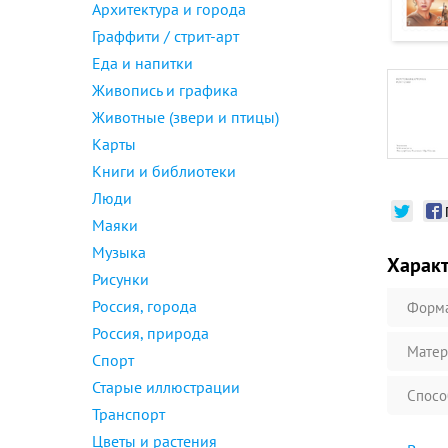
Архитектура и города
Граффити / стрит-арт
Еда и напитки
Живопись и графика
Животные (звери и птицы)
Карты
Книги и библиотеки
Люди
Маяки
Музыка
Харак
Рисунки
Россия, города
Форм
Россия, природа
Матер
Спорт
Старые иллюстрации
Спосо
Транспорт
Цветы и растения