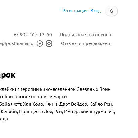
Регистрация
Вход
🔒
+7 902 467-12-60
Подписаться на новости
p@postmania.ru
Отзывы и предложения
арок
клейки) с героями кино-вселенной Звездных Войн
зяты британские почтовые марки.
оба Фетт, Хан Соло, Финн, Дарт Вейдер, Кайло Рен,
Кеноби, Принцесса Лея, Рей, Имперский штурмовик,
ода.