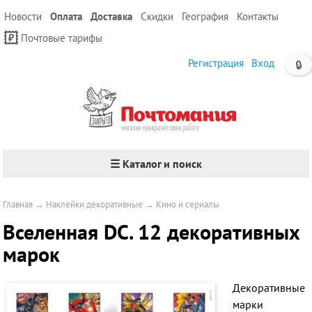
Новости
Оплата
Доставка
Скидки
География
Контакты
Почтовые тарифы
Регистрация
Вход
🔒
☰ Каталог и поиск
Главная
→
Наклейки декоративные
→
Кино и сериалы
Вселенная DC. 12 декоративных
марок
Декоративные
марки