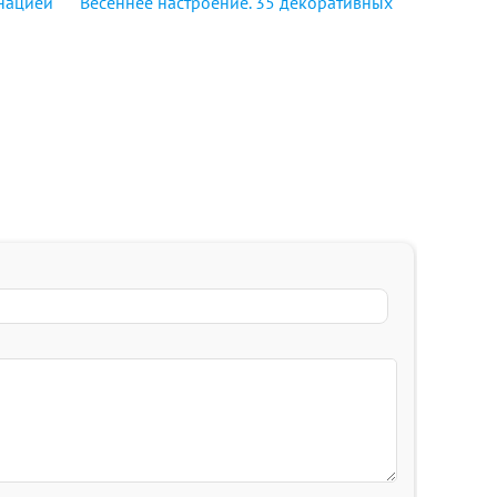
инацией
Весеннее настроение. 35 декоративных