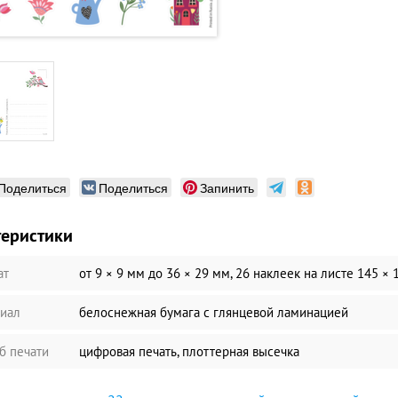
Поделиться
Поделиться
Запинить
теристики
ат
от 9 × 9 мм до 36 × 29 мм, 26 наклеек на листе 145 ×
иал
белоснежная бумага c глянцевой ламинацией
б печати
цифровая печать, плоттерная высечка