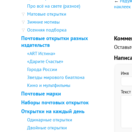
←
Радуж
Про всё на свете (разное)
наклеек
Матовые открытки
Зимние мотивы
Осенняя подборка
Комме
Почтовые открытки разных
издательств
Оставьт
«ART Истина»
Напис
«Дарите Счастье»
Города России
Имя
Звезды мирового биатлона
Кино и мультфильмы
Текст
Почтовые марки
Наборы почтовых открыток
Открытки на каждый день
Одинарные открытки
Двойные открытки