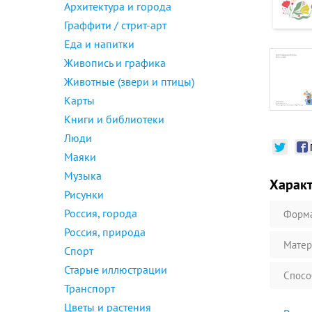
Архитектура и города
Граффити / стрит-арт
Еда и напитки
Живопись и графика
Животные (звери и птицы)
Карты
Книги и библиотеки
Люди
Маяки
Музыка
Харак
Рисунки
Россия, города
Форм
Россия, природа
Матер
Спорт
Старые иллюстрации
Спосо
Транспорт
Цветы и растения