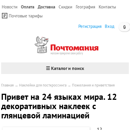
Новости
Оплата
Доставка
Скидки
География
Контакты
Почтовые тарифы
Регистрация
Вход
🔒
☰ Каталог и поиск
Главная
→
Наклейки для посткроссинга
→
Пожелания и приветствия
Привет на 24 языках мира. 12
декоративных наклеек с
глянцевой ламинацией
12