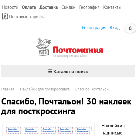
Новости
Оплата
Доставка
Скидки
География
Контакты
Почтовые тарифы
Регистрация
Вход
🔒
☰ Каталог и поиск
Главная
→
Наклейки для посткроссинга
→
Спасибо Почтальон
Спасибо, Почтальон! 30 наклеек
для посткроссинга
Наклейки с
надписью