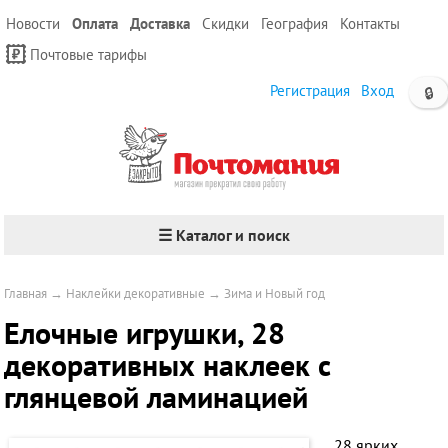
Новости
Оплата
Доставка
Скидки
География
Контакты
Почтовые тарифы
Регистрация
Вход
🔒
☰ Каталог и поиск
Главная
→
Наклейки декоративные
→
Зима и Новый год
Елочные игрушки, 28
декоративных наклеек с
глянцевой ламинацией
28 ярких