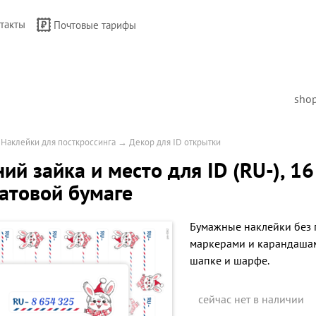
такты
Почтовые тарифы
sho
→
Наклейки для посткроссинга
→
Декор для ID открытки
ий зайка и место для ID (RU-), 1
атовой бумаге
Бумажные наклейки без 
маркерами и карандашами
шапке и шарфе.
сейчас нет в наличии