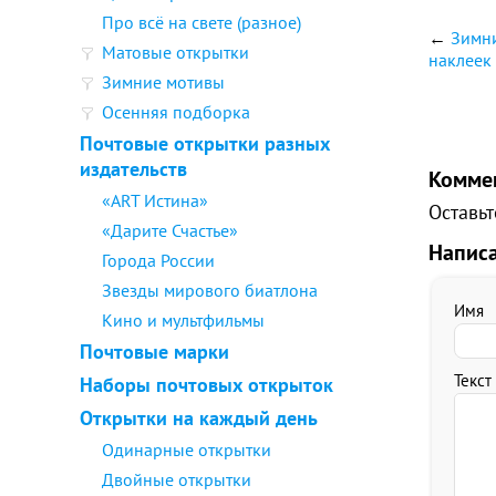
Про всё на свете (разное)
←
Зимни
Матовые открытки
наклеек
Зимние мотивы
Осенняя подборка
Почтовые открытки разных
издательств
Комме
«ART Истина»
Оставьт
«Дарите Счастье»
Напис
Города России
Звезды мирового биатлона
Имя
Кино и мультфильмы
Почтовые марки
Текст
Наборы почтовых открыток
Открытки на каждый день
Одинарные открытки
Двойные открытки