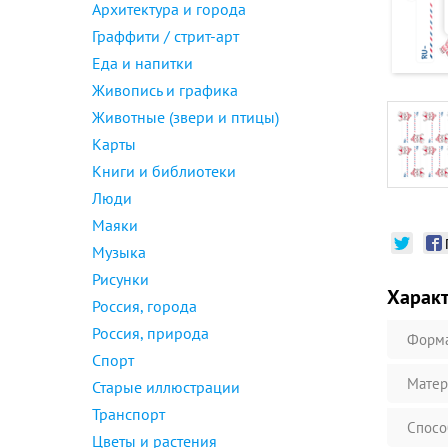
Архитектура и города
Граффити / стрит-арт
Еда и напитки
Живопись и графика
Животные (звери и птицы)
Карты
Книги и библиотеки
Люди
Маяки
Музыка
Рисунки
Харак
Россия, города
Россия, природа
Форм
Спорт
Матер
Старые иллюстрации
Транспорт
Спосо
Цветы и растения