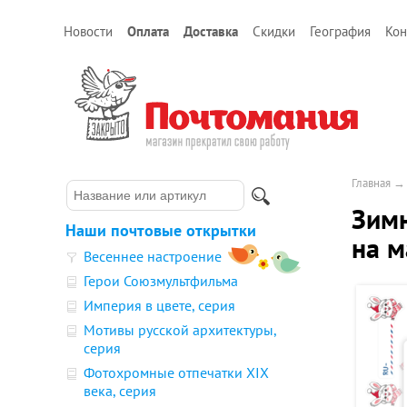
Новости
Оплата
Доставка
Скидки
География
Кон
Главная
Зимн
Наши почтовые открытки
на м
Весеннее настроение
Герои Союзмультфильма
Империя в цвете, серия
Мотивы русской архитектуры,
серия
Фотохромные отпечатки XIX
века, серия