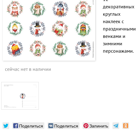
декоративных
круглых
наклеек с
праздничными
венками и
зимними
персонажами.
сейчас нет в наличии
Поделиться
Поделиться
Запинить