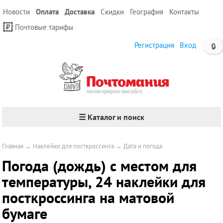
Новости
Оплата
Доставка
Скидки
География
Контакты
Почтовые тарифы
Регистрация
Вход
🔒
☰ Каталог и поиск
Главная
→
Наклейки для посткроссинга
→
Дата и погода
Погода (дождь) с местом для
температуры, 24 наклейки для
посткроссинга на матовой
бумаге