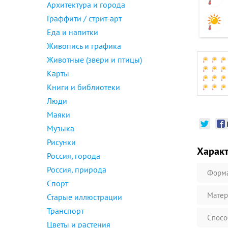
Архитектура и города
Граффити / стрит-арт
Еда и напитки
Живопись и графика
Животные (звери и птицы)
Карты
Книги и библиотеки
Люди
Маяки
Музыка
Рисунки
Харак
Россия, города
Россия, природа
Форм
Спорт
Матер
Старые иллюстрации
Транспорт
Спосо
Цветы и растения