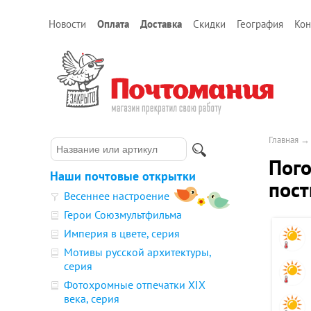
Новости
Оплата
Доставка
Скидки
География
Кон
Главная
Пого
Наши почтовые открытки
пост
Весеннее настроение
Герои Союзмультфильма
Империя в цвете, серия
Мотивы русской архитектуры,
серия
Фотохромные отпечатки XIX
века, серия