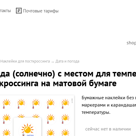
такты
Почтовые тарифы
sho
→
Наклейки для посткроссинга
→
Дата и погода
да (солнечно) с местом для темп
кроссинга на матовой бумаге
Бумажные наклейки без 
маркерами и карандашам
температуры.
сейчас нет в наличии