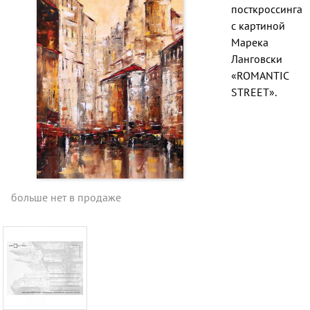
посткроссинга
с картиной
Марека
Ланговски
«ROMANTIC
STREET».
больше нет в продаже