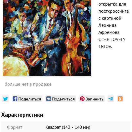
открытка для
посткроссинга
с картиной
Леонида
Афремова
«THE LOVELY
TRIO».
больше нет в продаже
Поделиться
Поделиться
Запинить
Характеристики
Формат
Квадрат (140 × 140 мм)