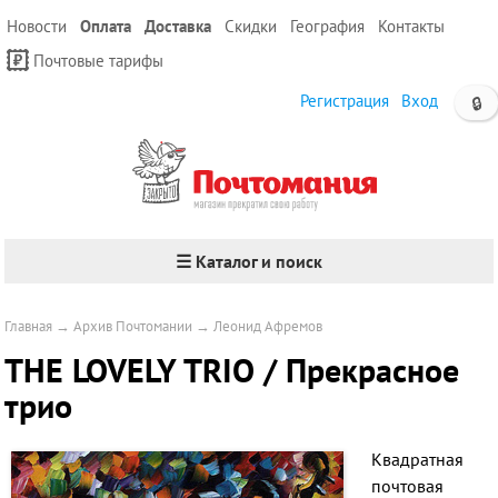
Новости
Оплата
Доставка
Скидки
География
Контакты
Почтовые тарифы
Регистрация
Вход
🔒
☰ Каталог и поиск
Главная
→
Архив Почтомании
→
Леонид Афремов
THE LOVELY TRIO / Прекрасное
трио
Квадратная
почтовая