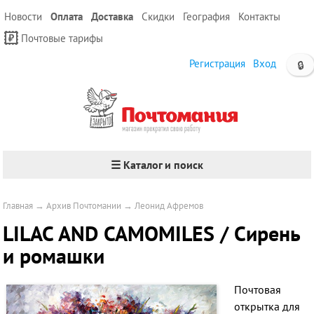
Новости
Оплата
Доставка
Скидки
География
Контакты
Почтовые тарифы
Регистрация
Вход
🔒
☰ Каталог и поиск
Главная
→
Архив Почтомании
→
Леонид Афремов
LILAC AND CAMOMILES / Сирень
и ромашки
Почтовая
открытка для