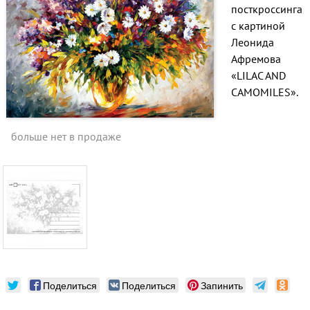
посткроссинга
с картиной
Леонида
Афремова
«LILAC AND
CAMOMILES».
больше нет в продаже
Поделиться
Поделиться
Запинить