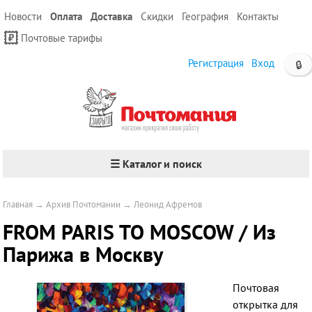
Новости
Оплата
Доставка
Скидки
География
Контакты
Почтовые тарифы
Регистрация
Вход
🔒
☰ Каталог и поиск
Главная
→
Архив Почтомании
→
Леонид Афремов
FROM PARIS TO MOSCOW / Из
Парижа в Москву
Почтовая
открытка для