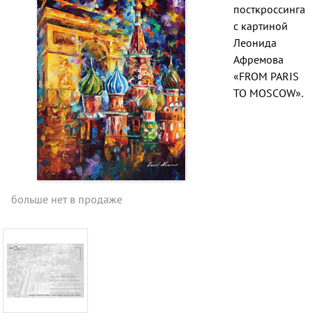
посткроссинга
с картиной
Леонида
Афремова
«FROM PARIS
TO MOSCOW».
больше нет в продаже