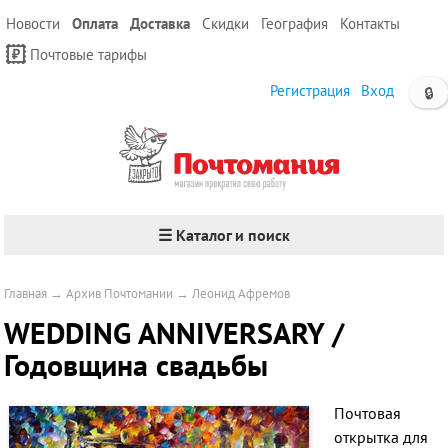
Новости
Оплата
Доставка
Скидки
География
Контакты
Почтовые тарифы
Регистрация
Вход
🔒
☰ Каталог и поиск
Главная
→
Архив Почтомании
→
Леонид Афремов
WEDDING ANNIVERSARY /
Годовщина свадьбы
Почтовая
открытка для