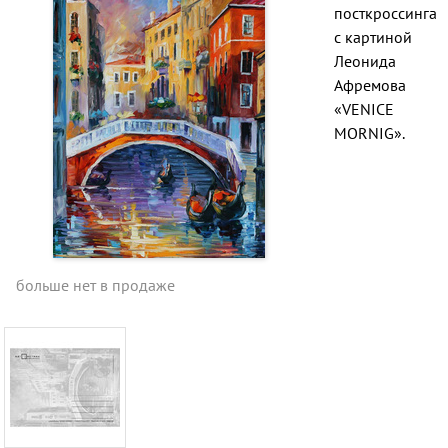
посткроссинга
с картиной
Леонида
Афремова
«VENICE
MORNIG».
больше нет в продаже