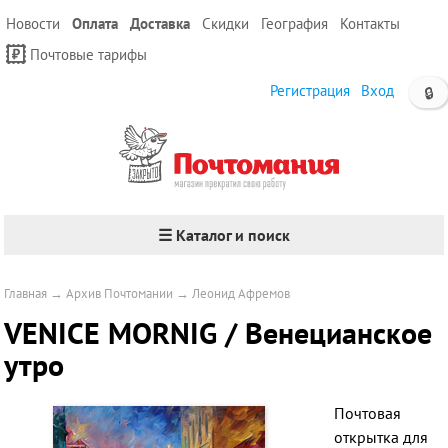
Новости
Оплата
Доставка
Скидки
География
Контакты
Почтовые тарифы
Регистрация
Вход
🔒
☰ Каталог и поиск
Главная
→
Архив Почтомании
→
Леонид Афремов
VENICE MORNIG / Венецианское
утро
Почтовая
открытка для