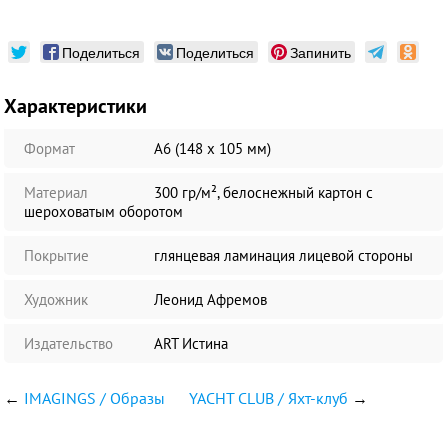
Поделиться
Поделиться
Запинить
Характеристики
Формат
А6 (148 х 105 мм)
Материал
300 гр/м², белоснежный картон с
шероховатым оборотом
Покрытие
глянцевая ламинация лицевой стороны
Художник
Леонид Афремов
Издательство
ART Истина
←
IMAGINGS / Образы
YACHT CLUB / Яхт-клуб
→