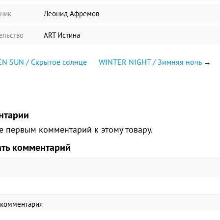
ник
Леонид Афремов
ельство
ART Истина
N SUN / Скрытое солнце
WINTER NIGHT / Зимняя ночь
→
нтарии
е первым комментарий к этому товару.
ать комментарий
 комментария