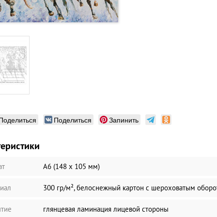
Поделиться
Поделиться
Запинить
теристики
ат
А6 (148 х 105 мм)
иал
300 гр/м², белоснежный картон с шероховатым обор
тие
глянцевая ламинация лицевой стороны