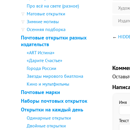
Про всё на свете (разное)
Худож
Матовые открытки
Издат
Зимние мотивы
Осенняя подборка
←
HIDDE
Почтовые открытки разных
издательств
«ART Истина»
«Дарите Счастье»
Комме
Города России
Звезды мирового биатлона
Оставьт
Кино и мультфильмы
Напис
Почтовые марки
Наборы почтовых открыток
Имя
Открытки на каждый день
Одинарные открытки
Текст
Двойные открытки