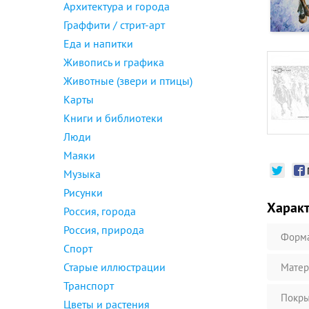
Архитектура и города
Граффити / стрит-арт
Еда и напитки
Живопись и графика
Животные (звери и птицы)
Карты
Книги и библиотеки
Люди
Маяки
Музыка
Рисунки
Харак
Россия, города
Россия, природа
Форм
Спорт
Старые иллюстрации
Матер
Транспорт
Покры
Цветы и растения