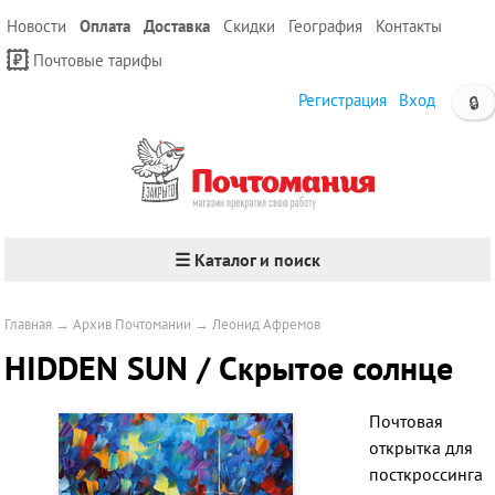
Новости
Оплата
Доставка
Скидки
География
Контакты
Почтовые тарифы
Регистрация
Вход
🔒
☰ Каталог и поиск
Главная
→
Архив Почтомании
→
Леонид Афремов
HIDDEN SUN / Скрытое солнце
Почтовая
открытка для
посткроссинга