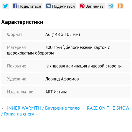
Поделиться
Поделиться
Запинить
Характеристики
Формат
А6 (148 х 105 мм)
Материал
300 гр/м², белоснежный картон с
шероховатым оборотом
Покрытие
глянцевая ламинация лицевой стороны
Художник
Леонид Афремов
Издательство
ART Истина
←
INNER WARMTH / Внутренне тепло
RACE ON THE SNOW
/ Гонка на снегу
→