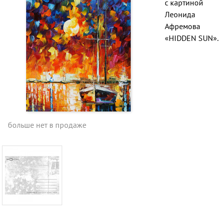
с картиной
Леонида
Афремова
«HIDDEN SUN».
больше нет в продаже