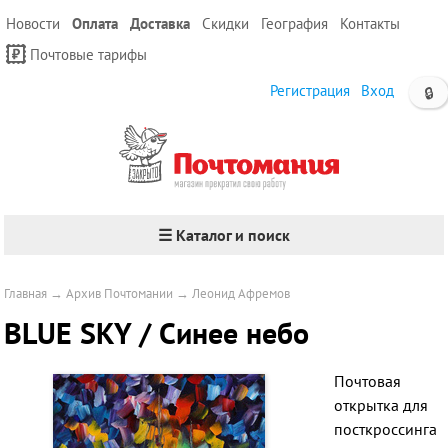
Новости
Оплата
Доставка
Скидки
География
Контакты
Почтовые тарифы
Регистрация
Вход
🔒
☰ Каталог и поиск
Главная
→
Архив Почтомании
→
Леонид Афремов
BLUE SKY / Синее небо
Почтовая
открытка для
посткроссинга