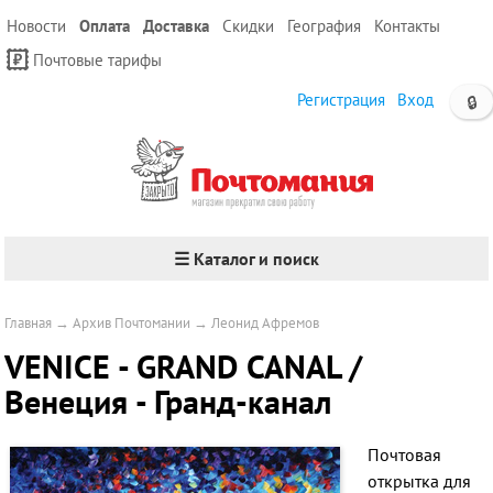
Новости
Оплата
Доставка
Скидки
География
Контакты
Почтовые тарифы
Регистрация
Вход
🔒
☰ Каталог и поиск
Главная
→
Архив Почтомании
→
Леонид Афремов
VENICE - GRAND CANAL /
Венеция - Гранд-канал
Почтовая
открытка для