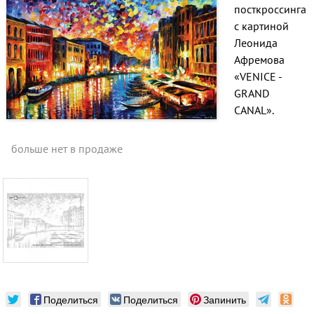
посткроссинга
с картиной
Леонида
Афремова
«VENICE -
GRAND
CANAL».
больше нет в продаже
Поделиться
Поделиться
Запинить