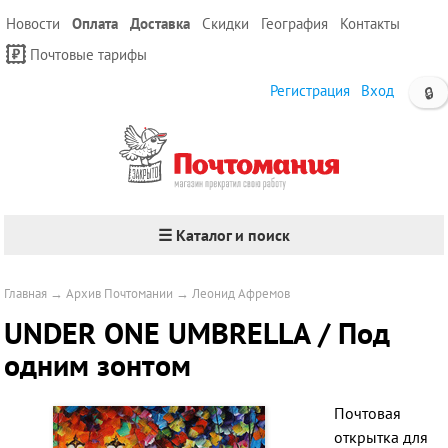
Новости
Оплата
Доставка
Скидки
География
Контакты
Почтовые тарифы
Регистрация
Вход
🔒
☰ Каталог и поиск
Главная
→
Архив Почтомании
→
Леонид Афремов
UNDER ONE UMBRELLA / Под
одним зонтом
Почтовая
открытка для