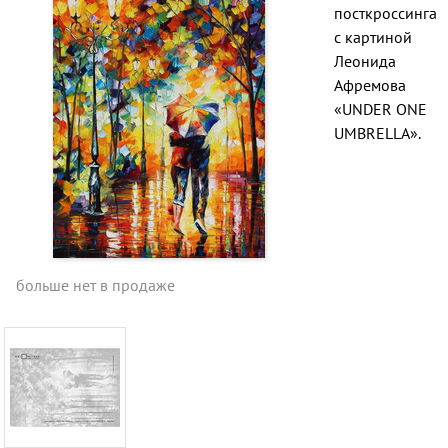
посткроссинга
с картиной
Леонида
Афремова
«UNDER ONE
UMBRELLA».
больше нет в продаже