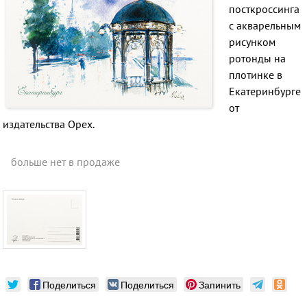
посткроссинга
с акварельным
рисунком
ротонды на
плотинке в
Екатеринбурге
от
издательства Орех
.
больше нет в продаже
Поделиться
Поделиться
Запинить