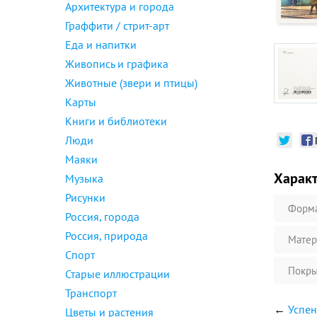
Архитектура и города
Граффити / стрит-арт
Еда и напитки
Живопись и графика
Животные (звери и птицы)
Карты
Книги и библиотеки
Люди
Маяки
Харак
Музыка
Рисунки
Форм
Россия, города
Россия, природа
Матер
Спорт
Покры
Старые иллюстрации
Транспорт
←
Успен
Цветы и растения