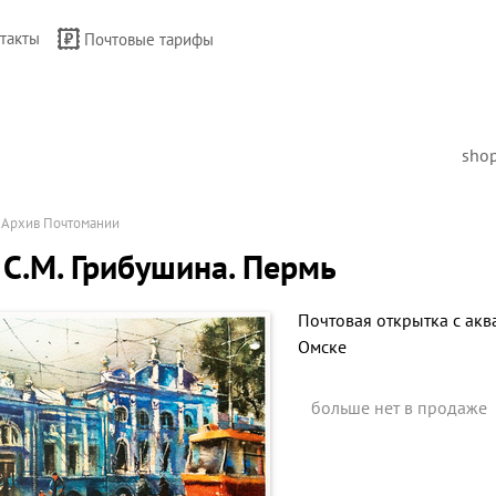
такты
Почтовые тарифы
sho
→
Архив Почтомании
С.М. Грибушина. Пермь
Почтовая открытка с акв
Омске
больше нет в продаже