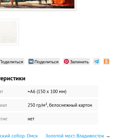
Поделиться
Поделиться
Запинить
теристики
ат
≈А6 (150 х 100 мм)
иал
250 гр/м², белоснежный картон
тие
нет
ский собор. Омск
Золотой мост. Владивосток
→