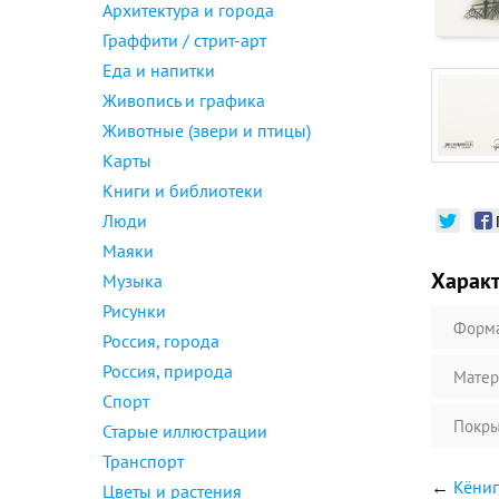
Архитектура и города
Граффити / стрит-арт
Еда и напитки
Живопись и графика
Животные (звери и птицы)
Карты
Книги и библиотеки
Люди
Маяки
Харак
Музыка
Рисунки
Форм
Россия, города
Россия, природа
Матер
Спорт
Покры
Старые иллюстрации
Транспорт
←
Кёниг
Цветы и растения