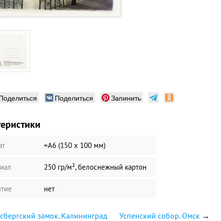
Поделиться
Поделиться
Запинить
теристики
ат
≈А6 (150 х 100 мм)
иал
250 гр/м², белоснежный картон
тие
нет
сбергский замок. Калининград
Успенский собор. Омск
→