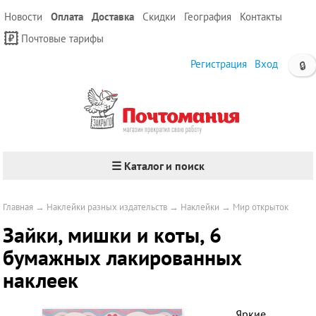
Новости
Оплата
Доставка
Скидки
География
Контакты
Почтовые тарифы
Регистрация
Вход
🔒
☰ Каталог и поиск
Главная
→
Наклейки разных издательств
→
Наклейки
→
Мир открыток
Зайки, мишки и коты, 6
бумажных лакированных
наклеек
Яркие