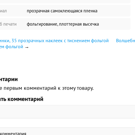
иал
прозрачная самоклеющаяся пленка
б печати
фольгирование, плоттерная высечка
нки, 35 прозрачных наклеек с тиснением фольгой
Волшебн
ем фольгой
→
нтарии
е первым комментарий к этому товару.
ать комментарий
 комментария