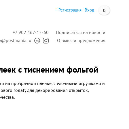
Регистрация
Вход
🔒
+7 902 467-12-60
Подписаться на новости
p@postmania.ru
Отзывы и предложения
леек с тиснением фольгой
и на прозрачной пленке, с елочными игрушками и
вого года!", для декорирования открыток,
чества.