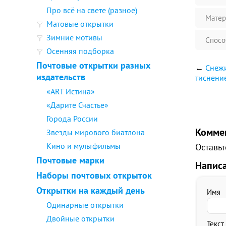
Про всё на свете (разное)
Матер
Матовые открытки
Зимние мотивы
Спосо
Осенняя подборка
Почтовые открытки разных
←
Снежи
издательств
тиснени
«ART Истина»
«Дарите Счастье»
Города России
Комме
Звезды мирового биатлона
Кино и мультфильмы
Оставьт
Почтовые марки
Напис
Наборы почтовых открыток
Открытки на каждый день
Имя
Одинарные открытки
Двойные открытки
Текст