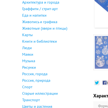
Архитектура и города
Граффити / стрит-арт
Еда и напитки
Живопись и графика
Животные (звери и птицы)
Карты
Книги и библиотеки
Люди
Маяки
Музыка
Рисунки
Россия, города
Россия, природа
Спорт
Старые иллюстрации
Харак
Транспорт
Форм
Цветы и растения