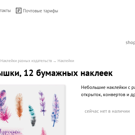
такты
Почтовые тарифы
sho
→
Наклейки разных издательств
→
Наклейки
ышки, 12 бумажных наклеек
Небольшие наклейки с р
открыток, конвертов и др
сейчас нет в наличии