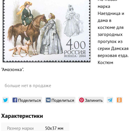
марка
Наездница и
дама в
костюме для
загородных
прогулок из
серии Дамская
верховая езда.
Костюм
"Амазонка".
больше нет в продаже
Поделиться
Поделиться
Запинить
Характеристики
Размер марки
50х37 мм