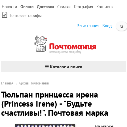
Новости
Оплата
Доставка
Скидки
География
Контакты
Почтовые тарифы
Регистрация
Вход
🔒
☰ Каталог и поиск
Главная
→
Архив Почтомании
Тюльпан принцесса ирена
(Princess Irene) - "Будьте
счастливы!". Почтовая марка
На марке