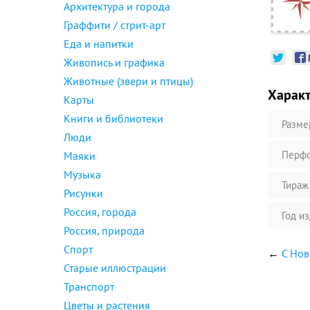
Архитектура и города
Граффити / стрит-арт
Еда и напитки
Живопись и графика
Животные (звери и птицы)
Харак
Карты
Книги и библиотеки
Разме
Люди
Перфо
Маяки
Музыка
Тираж
Рисунки
Россия, города
Год и
Россия, природа
Спорт
←
С Нов
Старые иллюстрации
Транспорт
Цветы и растения