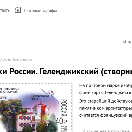
такты
Почтовые тарифы
sho
→
Архив Почтомании
и России. Геленджикский (створн
На почтовой марке изоб
фоне карты Геленджикско
Это старейший действую
памятником архитектуры
считается французский 
больше нет в продаже