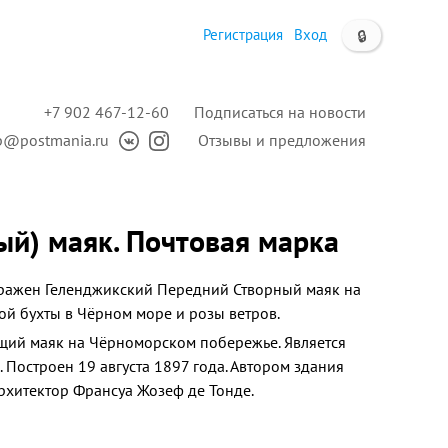
Регистрация
Вход
🔒
+7 902 467-12-60
Подписаться на новости
p@postmania.ru
Отзывы и предложения
ый) маяк. Почтовая марка
ражен Геленджикский Передний Створный маяк на
й бухты в Чёрном море и розы ветров.
щий маяк на Чёрноморском побережье. Является
.
Построен 19 августа 1897 года. Автором здания
архитектор Франсуа Жозеф де Тонде.