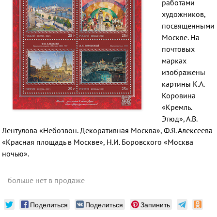
работами
художников,
посвященными
Москве. На
почтовых
марках
изображены
картины К.А.
Коровина
«Кремль.
Этюд», А.В.
Лентулова «Небозвон. Декоративная Москва», Ф.Я. Алексеева
«Красная площадь в Москве», Н.И. Боровского «Москва
ночью».
больше нет в продаже
Поделиться
Поделиться
Запинить