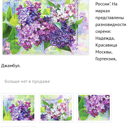
России". На
марках
представлены
разновидности
сирени:
Надежда,
Красавица
Москвы,
Гортензия,
Джамбул.
больше нет в продаже