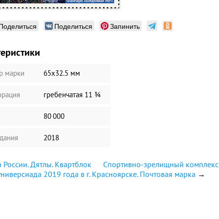
Поделиться
Поделиться
Запинить
теристики
р марки
65х32.5 мм
рация
гребенчатая 11 ¾
80 000
здания
2018
 России. Дятлы. Квартблок
Спортивно-зрелищный комплекс 
ниверсиада 2019 года в г. Красноярске. Почтовая марка
→