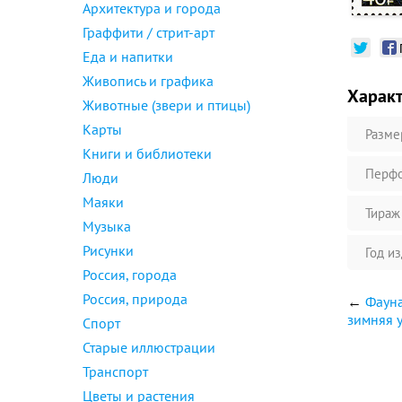
Архитектура и города
Граффити / стрит-арт
Еда и напитки
Живопись и графика
Харак
Животные (звери и птицы)
Карты
Разме
Книги и библиотеки
Перфо
Люди
Маяки
Тираж
Музыка
Рисунки
Год и
Россия, города
Россия, природа
←
Фауна
зимняя у
Спорт
Старые иллюстрации
Транспорт
Цветы и растения