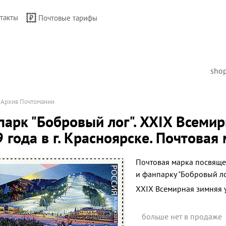
такты
Почтовые тарифы
sho
→
Архив Почтомании
арк "Бобровый лог". XXIX Всеми
 года в г. Красноярске. Почтовая
Почтовая марка посвяще
и фанпарку "Бобровый ло
XXIX Всемирная зимняя у
больше нет в продаже