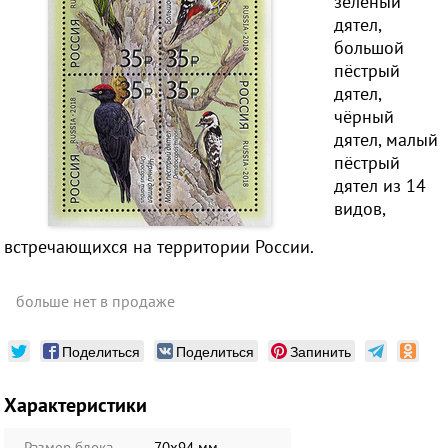
зелёный
дятел,
большой
пёстрый
дятел,
чёрный
дятел, малый
пёстрый
дятел из 14
видов,
встречающихся на территории России.
больше нет в продаже
Поделиться
Поделиться
Запинить
Характеристики
Размер блока
70х94 мм